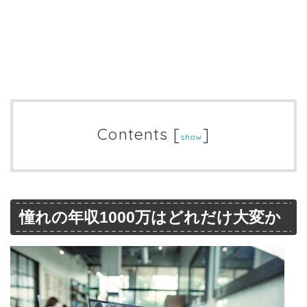
Contents
[
]
show
憧れの年収1000万はどれだけ大変か