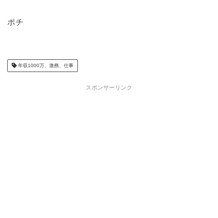
ポチ
年収1000万、激務、仕事
スポンサーリンク