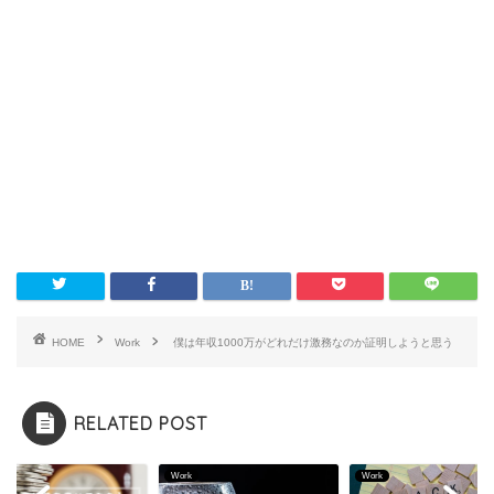
HOME
Work
僕は年収1000万がどれだけ激務なのか証明しようと思う
RELATED POST
k
Work
Work