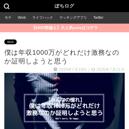
ぽちログ
モテ
Work
ライフハック
マッチングアプリ
Twitter
【6000部越え】大人気noteはコチラ
Work
僕は年収1000万がどれだけ激務なの
か証明しようと思う
2020年7月19日
/
2020年7月21日