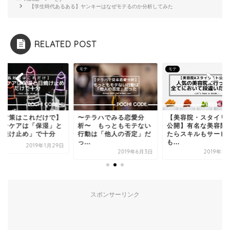
【学生時代あるある】ヤンキーはなぜモテるのか分析してみた
RELATED POST
モテ
モテ
テラハでみる恋愛分
【美容院・スタイリスト
【肌対策はこれだけ
〜 もっともモテない
公開】有名な美容院行っ
スキンケアは「保湿
動は「他人の否定」だ
たらスキルもサービス
「日焼け止め」で十
.
も...
2019年1
2019年6月3日
2019年2月10日
スポンサーリンク