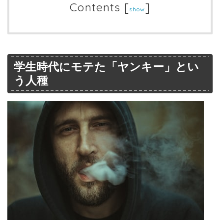
Contents
[
]
show
学生時代にモテた「ヤンキー」とい
う人種