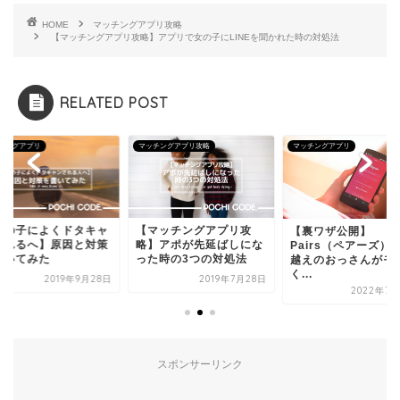
HOME
マッチングアプリ攻略
【マッチングアプリ攻略】アプリで女の子にLINEを聞かれた時の対処法
RELATED POST
マッチングアプリ攻略
マッチングアプリ
マッチング
キャ
【マッチングアプリ攻
【女の
【裏ワザ公開】
対策
略】アポが先延ばしにな
ンされ
Pairs（ペアーズ）で30
った時の3つの対処法
を書い
越えのおっさんがモテま
く...
月28日
2019年7月28日
2022年7月26日
スポンサーリンク