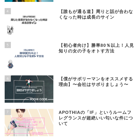
4
【誰もが通る道】周りと話が合わな
くなった時は成長のサイン
5
【初心者向け】勝率80％以上！人見
知りの女の子をオトす方法
6
【僕がサボリーマンをオススメする
理由】〜会社はサボりましょう〜
7
APOTHIAの「IF」というルームフ
レグランスが超絶いい匂いな件につ
いて