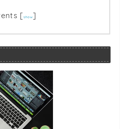
tents
[
]
show