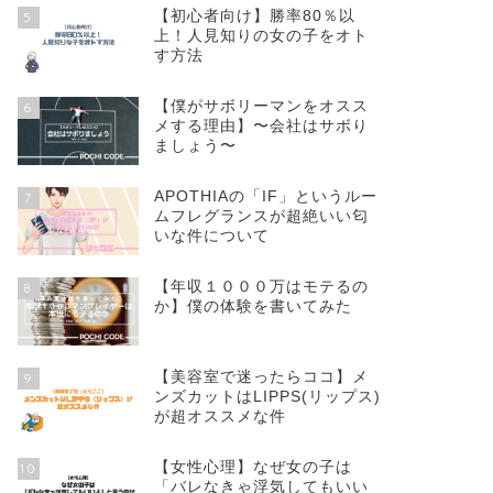
【初心者向け】勝率80％以
5
上！人見知りの女の子をオト
す方法
【僕がサボリーマンをオスス
6
メする理由】〜会社はサボり
ましょう〜
APOTHIAの「IF」というルー
7
ムフレグランスが超絶いい匂
いな件について
【年収１０００万はモテるの
8
か】僕の体験を書いてみた
【美容室で迷ったらココ】メ
9
ンズカットはLIPPS(リップス)
が超オススメな件
【女性心理】なぜ女の子は
10
「バレなきゃ浮気してもいい