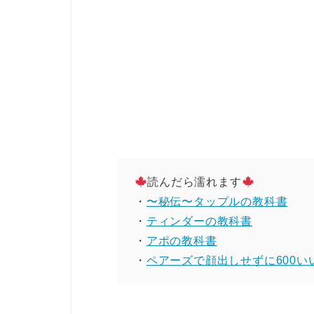
読んだら濡れます
・
〜秘伝〜タップルの教科書
・
ティンダーの教科書
・
アポの教科書
・
ペアーズで顔出しせずに600