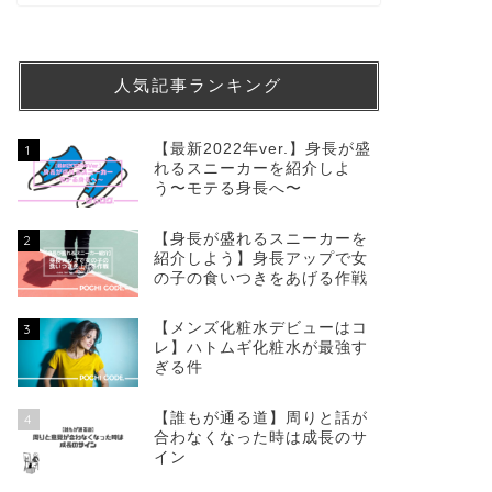
人気記事ランキング
【最新2022年ver.】身長が盛
1
れるスニーカーを紹介しよ
う〜モテる身長へ〜
【身長が盛れるスニーカーを
2
紹介しよう】身長アップで女
の子の食いつきをあげる作戦
【メンズ化粧水デビューはコ
3
レ】ハトムギ化粧水が最強す
ぎる件
【誰もが通る道】周りと話が
4
合わなくなった時は成長のサ
イン