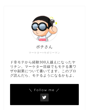
ポチさん
マーケター×サボリーマン
ド非モテから経験300人越えになったヤ
リチン。マーケター目線でもモテる裏ワ
ザや副業について書いてます。このブロ
グ読んだら、モテるようになるかもよ。
＼ Follow me ／