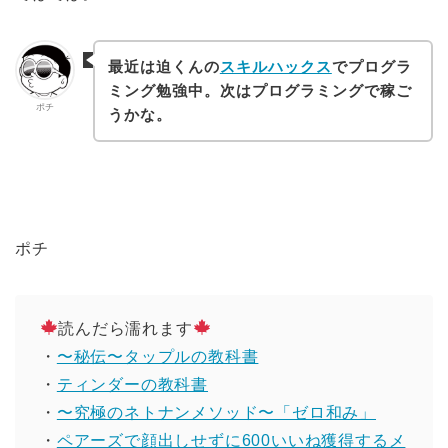
最近は迫くんの
スキルハックス
でプログラ
ミング勉強中。次はプログラミングで稼ご
ポチ
うかな。
ポチ
読んだら濡れます
・
〜秘伝〜タップルの教科書
・
ティンダーの教科書
・
〜究極のネトナンメソッド〜「ゼロ和み」
・
ペアーズで顔出しせずに600いいね獲得するメ