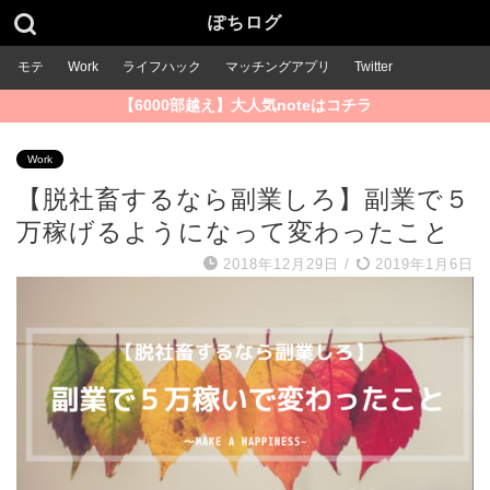
ぽちログ
モテ
Work
ライフハック
マッチングアプリ
Twitter
【6000部越え】大人気noteはコチラ
Work
【脱社畜するなら副業しろ】副業で５
万稼げるようになって変わったこと
2018年12月29日
/
2019年1月6日