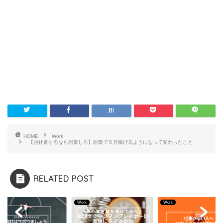
HOME
Work
【脱社畜するなら副業しろ】副業で５万稼げるようになって変わったこと
RELATED POST
rk
Work
Work