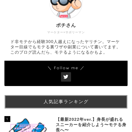
ポチさん
マーケター×サボリーマン
ド非モテから経験300人越えになったヤリチン。マーケ
ター目線でもモテる裏ワザや副業について書いてます。
このブログ読んだら、モテるようになるかもよ。
＼ Follow me ／
人気記事ランキング
1
【最新2022年ver.】身長が盛れる
スニーカーを紹介しよう〜モテる身
長へ〜