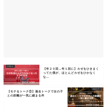
【年２０回→年１回に】カゼをひきまく
ってた僕が、ほとんどカゼをひかなく
な...
【モテるトーク②】過去トークで女の子
との距離が一気に縮まる件