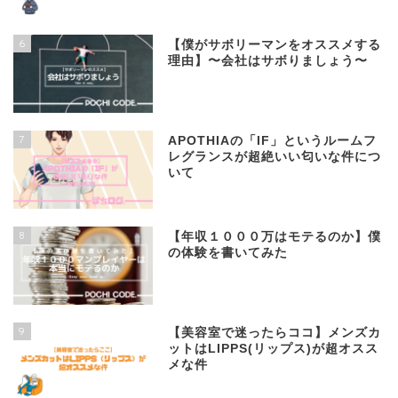
6
【僕がサボリーマンをオススメする
理由】〜会社はサボりましょう〜
7
APOTHIAの「IF」というルームフ
レグランスが超絶いい匂いな件につ
いて
8
【年収１０００万はモテるのか】僕
の体験を書いてみた
9
【美容室で迷ったらココ】メンズカ
ットはLIPPS(リップス)が超オスス
メな件