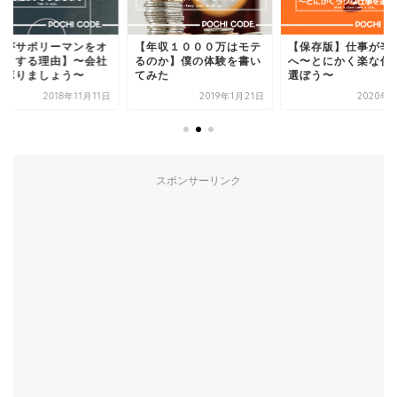
年収１０００万はモテ
【保存版】仕事が辛い人
【僕がサボリーマン
のか】僕の体験を書い
へ〜とにかく楽な仕事を
ススメする理由】〜
みた
選ぼう〜
はサボりましょう〜
2019年1月21日
2020年1月1日
2018年1
スポンサーリンク