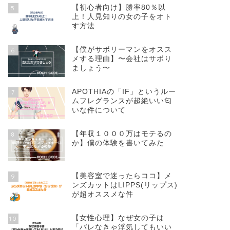
【初心者向け】勝率80％以
5
上！人見知りの女の子をオト
す方法
【僕がサボリーマンをオスス
6
メする理由】〜会社はサボり
ましょう〜
APOTHIAの「IF」というルー
7
ムフレグランスが超絶いい匂
いな件について
【年収１０００万はモテるの
8
か】僕の体験を書いてみた
【美容室で迷ったらココ】メ
9
ンズカットはLIPPS(リップス)
が超オススメな件
【女性心理】なぜ女の子は
10
「バレなきゃ浮気してもいい