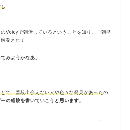
だし
ん
のVoicyで朝活しているということを知り、「朝早
に触発されて、
いてみようかなあ」
ことで、普段出会えない人や色々な発見があった
の
ガーの経験を書いていこうと思います。