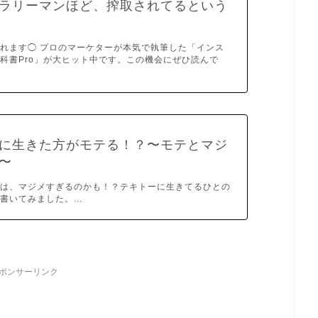
ラリーマンほど、搾取されてるという
れます◯ プロのマーケターが本気で執筆した「インス
科書Pro」が大ヒット中です。この機会にぜひ読んで
に生きた方がモテる！？〜モテとマジ
〜
因は、マジメすぎるのかも！？テキトーに生きてるひとの
書いてみました。...
ポンサーリンク