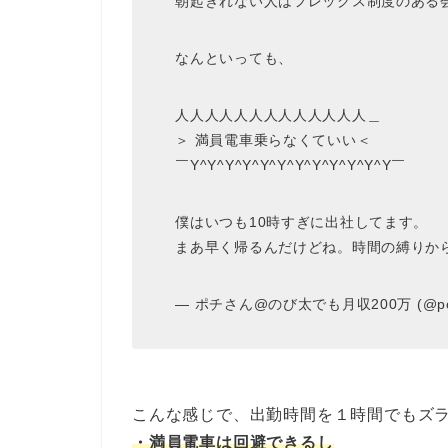
朝起きれない人はフレックス制度のある
なんといっても、
人人人人人人人人人人人人人＿
＞ 満員電車乗らなくていい＜
￣Y^Y^Y^Y^Y^Y^Y^Y^Y^Y^Y^Y￣
僕はいつも10時すぎに出社してます。
まあ早く帰るんだけどね。時間の縛りか
— ポチさん@のび太でも月収200万 (@poch
こんな感じで、出勤時間を１時間でもズ
・満員電車は回避できるし