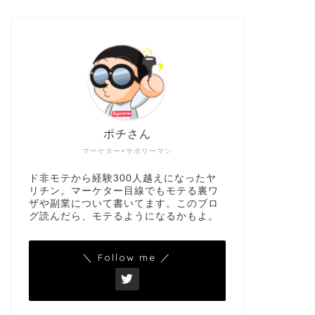
ポチさん
マーケター×サボリーマン
ド非モテから経験300人越えになったヤ
リチン。マーケター目線でもモテる裏ワ
ザや副業について書いてます。このブロ
グ読んだら、モテるようになるかもよ。
＼ Follow me ／