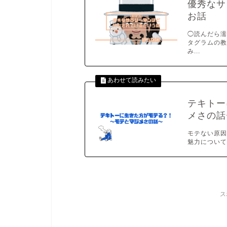
優秀なサ
お話
◯読んだら濡
タグラムの教
み...
テキトー
メさの話
モテない原
魅力について
ス