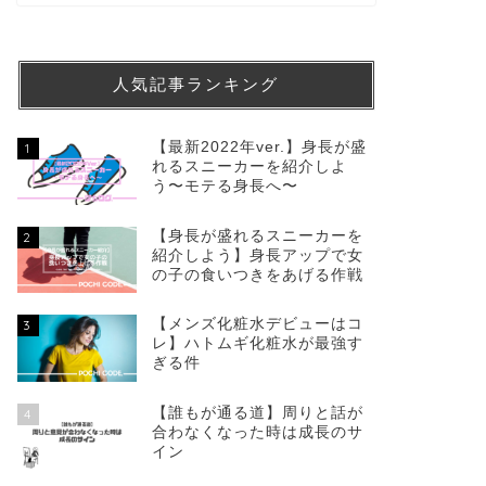
人気記事ランキング
【最新2022年ver.】身長が盛
1
れるスニーカーを紹介しよ
う〜モテる身長へ〜
【身長が盛れるスニーカーを
2
紹介しよう】身長アップで女
の子の食いつきをあげる作戦
【メンズ化粧水デビューはコ
3
レ】ハトムギ化粧水が最強す
ぎる件
【誰もが通る道】周りと話が
4
合わなくなった時は成長のサ
イン