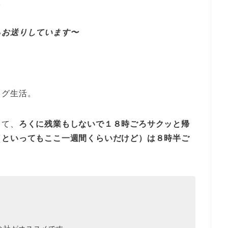
。
らお送りしています〜
ログ生活。
して、
ろくに残業もしないで１８時ごろサクッと帰
（といってもここ一週間くらいだけど）は８時半ご