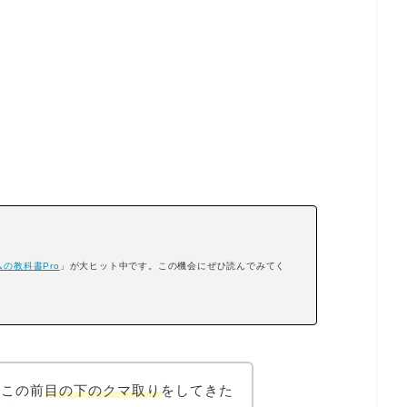
の教科書Pro
」が大ヒット中です。この機会にぜひ読んでみてく
。この前
目の下のクマ取り
をしてきた