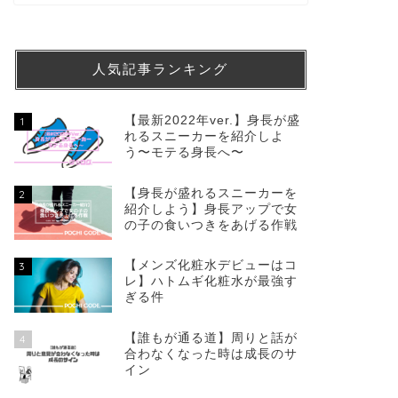
人気記事ランキング
【最新2022年ver.】身長が盛
1
れるスニーカーを紹介しよ
う〜モテる身長へ〜
【身長が盛れるスニーカーを
2
紹介しよう】身長アップで女
の子の食いつきをあげる作戦
【メンズ化粧水デビューはコ
3
レ】ハトムギ化粧水が最強す
ぎる件
【誰もが通る道】周りと話が
4
合わなくなった時は成長のサ
イン