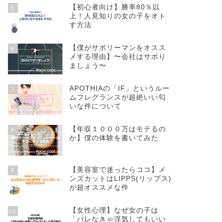
【初心者向け】勝率80％以
5
上！人見知りの女の子をオト
す方法
【僕がサボリーマンをオスス
6
メする理由】〜会社はサボり
ましょう〜
APOTHIAの「IF」というルー
7
ムフレグランスが超絶いい匂
いな件について
【年収１０００万はモテるの
8
か】僕の体験を書いてみた
【美容室で迷ったらココ】メ
9
ンズカットはLIPPS(リップス)
が超オススメな件
【女性心理】なぜ女の子は
10
「バレなきゃ浮気してもいい