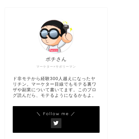
ポチさん
マーケター×サボリーマン
ド非モテから経験300人越えになったヤ
リチン。マーケター目線でもモテる裏ワ
ザや副業について書いてます。このブロ
グ読んだら、モテるようになるかもよ。
＼ Follow me ／