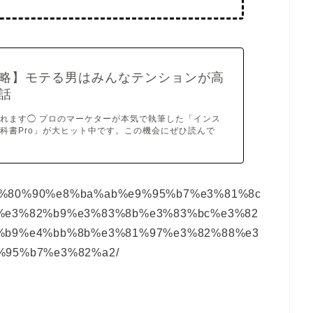
略】モテる男はみんなテンションが高
話
れます◯ プロのマーケターが本気で執筆した「インス
科書Pro」が大ヒット中です。この機会にぜひ読んで
6/%e3%80%90%e8%ba%ab%e9%95%b7%e3%81%8c
%e3%82%b9%e3%83%8b%e3%83%bc%e3%82
%b9%e4%bb%8b%e3%81%97%e3%82%88%e3
%95%b7%e3%82%a2/