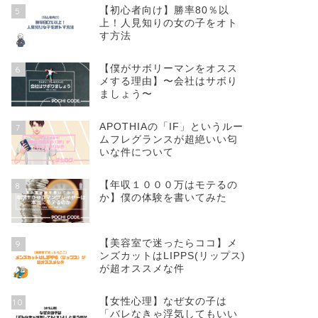
【初心者向け】勝率80％以
5
上！人見知りの女の子をオト
す方法
【僕がサボリーマンをオスス
6
メする理由】〜会社はサボり
ましょう〜
APOTHIAの「IF」というルー
7
ムフレグランスが超絶いい匂
いな件について
【年収１０００万はモテるの
8
か】僕の体験を書いてみた
【美容室で迷ったらココ】メ
9
ンズカットはLIPPS(リップス)
が超オススメな件
【女性心理】なぜ女の子は
10
「バレなきゃ浮気してもいい