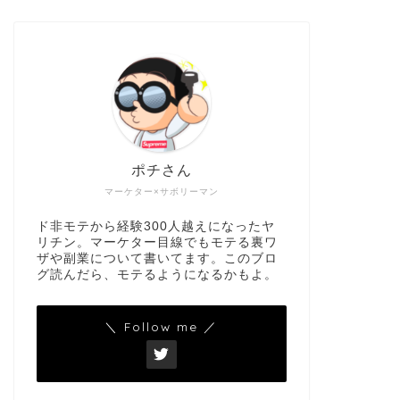
ポチさん
マーケター×サボリーマン
ド非モテから経験300人越えになったヤ
リチン。マーケター目線でもモテる裏ワ
ザや副業について書いてます。このブロ
グ読んだら、モテるようになるかもよ。
＼ Follow me ／