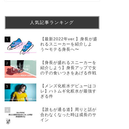
人気記事ランキング
【最新2022年ver.】身長が盛
1
れるスニーカーを紹介しよ
う〜モテる身長へ〜
【身長が盛れるスニーカーを
2
紹介しよう】身長アップで女
の子の食いつきをあげる作戦
【メンズ化粧水デビューはコ
3
レ】ハトムギ化粧水が最強す
ぎる件
【誰もが通る道】周りと話が
4
合わなくなった時は成長のサ
イン