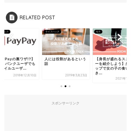
RELATED POST
フハック
モテ
ライフハック
には役割があるという
【身長が盛れるスニーカ
【PayPayの裏ワザ!
ーを紹介しよう】身長ア
ソフトバンクユーザ
ップで女の子の食いつ
Yモバイルユーザ...
き...
2019年3月23日
2018年12
2021年1月22日
スポンサーリンク