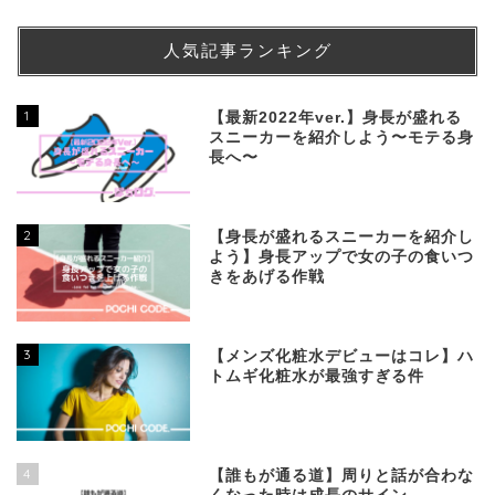
人気記事ランキング
1
【最新2022年ver.】身長が盛れる
スニーカーを紹介しよう〜モテる身
長へ〜
2
【身長が盛れるスニーカーを紹介し
よう】身長アップで女の子の食いつ
きをあげる作戦
3
【メンズ化粧水デビューはコレ】ハ
トムギ化粧水が最強すぎる件
4
【誰もが通る道】周りと話が合わな