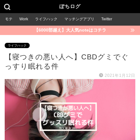
ぽちログ
モテ
Work
ライフハック
マッチングアプリ
Twitter
【6000部越え】大人気noteはコチラ
ライフハック
【寝つきの悪い人へ】CBDグミでぐ
っすり眠れる件
2021年1月12日