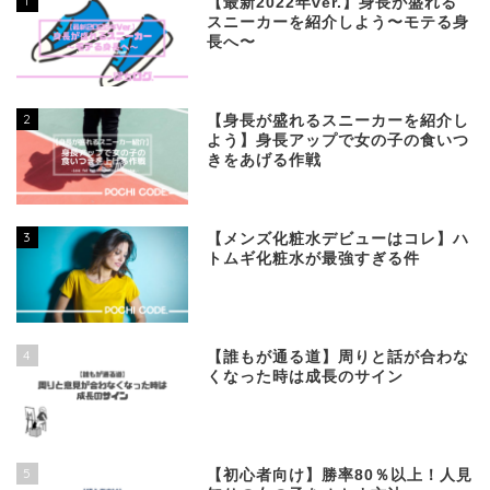
1
【最新2022年ver.】身長が盛れる
スニーカーを紹介しよう〜モテる身
長へ〜
2
【身長が盛れるスニーカーを紹介し
よう】身長アップで女の子の食いつ
きをあげる作戦
3
【メンズ化粧水デビューはコレ】ハ
トムギ化粧水が最強すぎる件
4
【誰もが通る道】周りと話が合わな
くなった時は成長のサイン
5
【初心者向け】勝率80％以上！人見