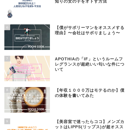
知りの女の子をオトす方法
6
【僕がサボリーマンをオススメする
理由】〜会社はサボりましょう〜
7
APOTHIAの「IF」というルームフ
レグランスが超絶いい匂いな件につ
いて
8
【年収１０００万はモテるのか】僕
の体験を書いてみた
9
【美容室で迷ったらココ】メンズカ
ットはLIPPS(リップス)が超オスス