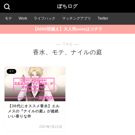
ぽちログ
モテ
Work
ライフハック
マッチングアプリ
Twitter
【6000部越え】大人気noteはコチラ
― TAG ―
香水、モテ、ナイルの庭
モテ
【30代にオススメ香水】エル
メスの『ナイルの庭』が超絶
いい香りな件
2021年1月22日